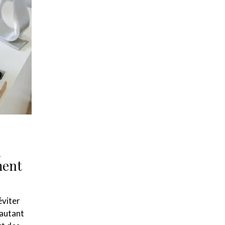
u
ment
éviter
 autant