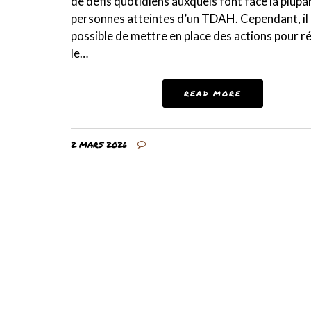
de défis quotidiens auxquels font face la plupa
personnes atteintes d’un TDAH. Cependant, il 
possible de mettre en place des actions pour r
le…
READ MORE
2 MARS 2026