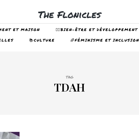
The Flonicles
MENT ET MAISON
🤸‍♀️BIEN-ÊTRE ET DÉVELOPPEMENT
ELLES
📚CULTURE
🌈FÉMINISME ET INCLUSIO
TAG
TDAH