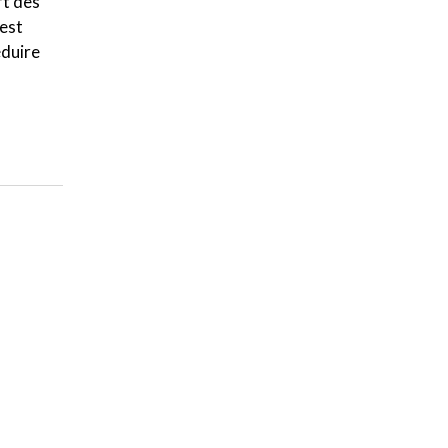
rt des
est
éduire