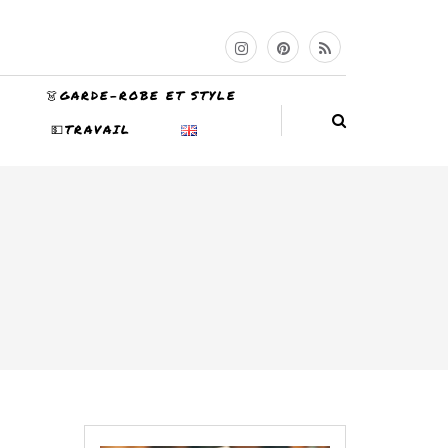
👗GARDE-ROBE ET STYLE
N
💵TRAVAIL