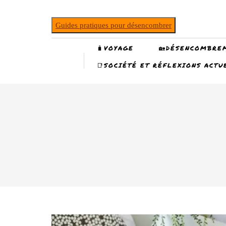
Guides pratiques pour désencombrer
🧳VOYAGE
🏡DÉSENCOMBRE
📑SOCIÉTÉ ET RÉFLEXIONS ACTU