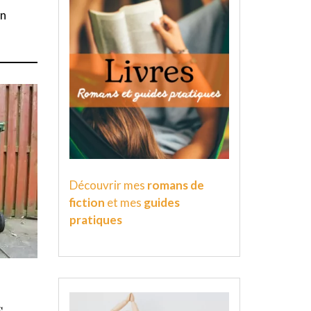
on
Découvrir mes
romans de
fiction
et mes
guides
pratiques
s