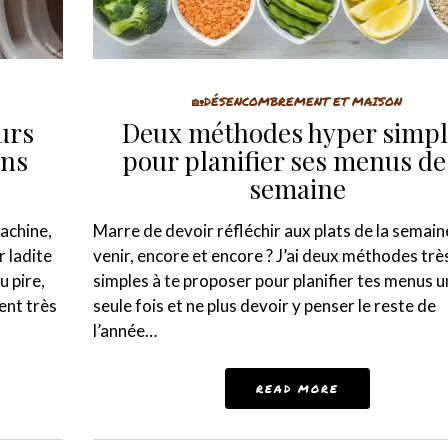
🏡DÉSENCOMBREMENT ET MAISON
urs
Deux méthodes hyper simpl
ans
pour planifier ses menus de
semaine
machine,
Marre de devoir réfléchir aux plats de la semain
r ladite
venir, encore et encore ? J’ai deux méthodes trè
u pire,
simples à te proposer pour planifier tes menus u
ent très
seule fois et ne plus devoir y penser le reste de
l’année…
READ MORE