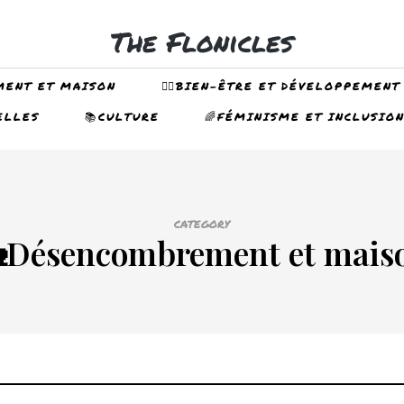
The Flonicles
MENT ET MAISON
🤸‍♀️BIEN-ÊTRE ET DÉVELOPPEMENT
ELLES
📚CULTURE
🌈FÉMINISME ET INCLUSIO
CATEGORY
Désencombrement et mais