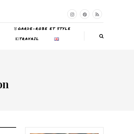
👗GARDE-ROBE ET STYLE
N
💵TRAVAIL
on