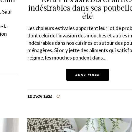
indésirables dans ses poubell
t. Sauf
été
e la
Les chaleurs estivales apportent leur lot de pro
tion
dont celui de l’invasion des mouches et autres i
indésirables dans nos cuisines et autour des pou
ménagères. Si on y jette des aliments qui satisfo
régime, les mouches pondent dans…
READ MORE
22 JUIN 2026