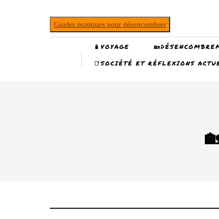
Guides pratiques pour désencombrer
🧳VOYAGE
🏡DÉSENCOMBRE
📑SOCIÉTÉ ET RÉFLEXIONS ACTU
