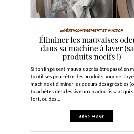
🏡DÉSENCOMBREMENT ET MAISON
Éliminer les mauvaises ode
dans sa machine à laver (s
produits nocifs !)
Si ton linge sent mauvais après être passé en 
tu utilises peut-être des produits pour nettoye
machine et éliminer les odeurs désagréables (o
tu achètes de la lessive ou un adoucissant qui s
fort, ou des…
READ MORE