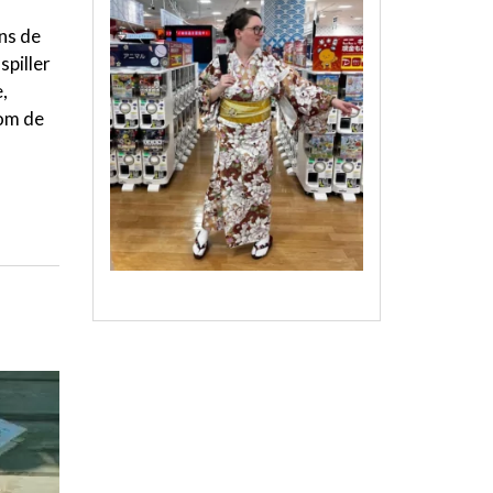
ens de
piller
,
nom de