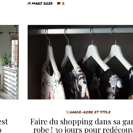
19 MARS 2023
2
👗GARDE-ROBE ET STYLE
est
Faire du shopping dans sa ga
o
robe ! 30 jours pour redécouv