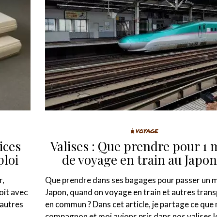
🧳VOYAGE
ices
Valises : Que prendre pour 1 
ploi
de voyage en train au Japon
r,
Que prendre dans ses bagages pour passer un m
oit avec
Japon, quand on voyage en train et autres tran
 autres
en commun ? Dans cet article, je partage ce que
compagnon et moi avions pris dans nos valises l