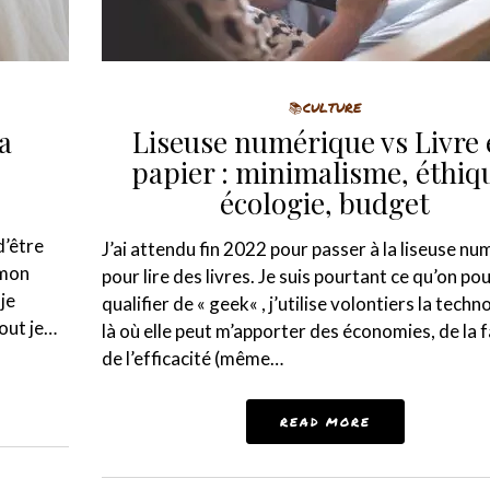
📚CULTURE
a
Liseuse numérique vs Livre
papier : minimalisme, éthiq
écologie, budget
d’être
J’ai attendu fin 2022 pour passer à la liseuse n
 mon
pour lire des livres. Je suis pourtant ce qu’on pou
 je
qualifier de « geek« , j’utilise volontiers la techn
out je…
là où elle peut m’apporter des économies, de la fa
de l’efficacité (même…
READ MORE