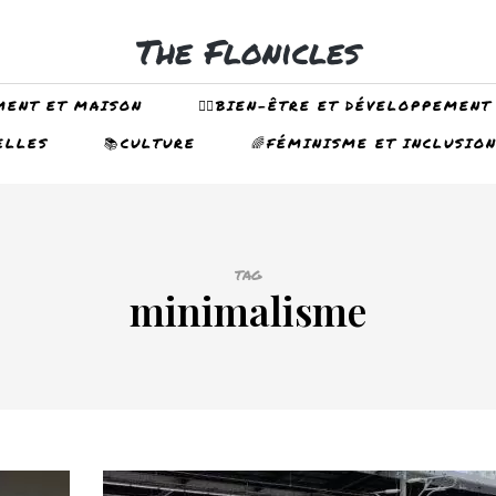
The Flonicles
MENT ET MAISON
🤸‍♀️BIEN-ÊTRE ET DÉVELOPPEMENT
ELLES
📚CULTURE
🌈FÉMINISME ET INCLUSIO
TAG
minimalisme