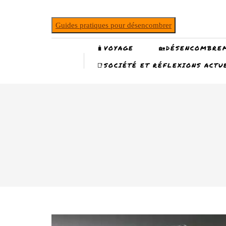
Guides pratiques pour désencombrer
🧳VOYAGE
🏡DÉSENCOMBRE
📑SOCIÉTÉ ET RÉFLEXIONS ACTU