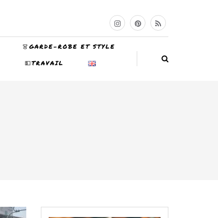
👗GARDE-ROBE ET STYLE
N
💵TRAVAIL