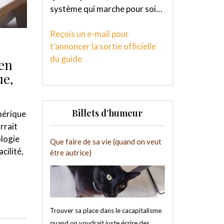
système qui marche pour soi…
Reçois un e-mail pour
t’annoncer la sortie officielle
du guide
 en
ue,
Billets d’humeur
umérique
rrait
ologie
Que faire de sa vie (quand on veut
cilité,
être autrice)
Trouver sa place dans le cacapitalisme
quand on voudrait juste écrire des