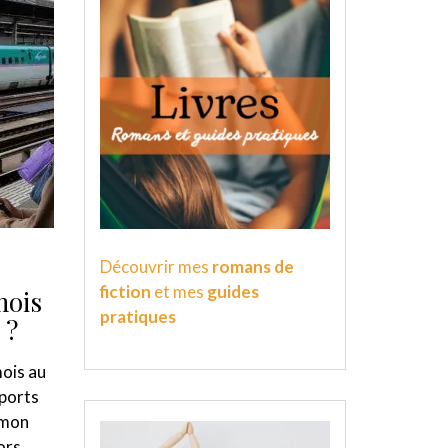
Découvrir mes
romans de
fiction
et mes
guides
mois
pratiques
 ?
ois au
sports
 mon
ors