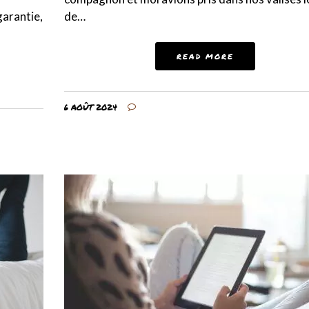
garantie,
de…
READ MORE
6 AOÛT 2024