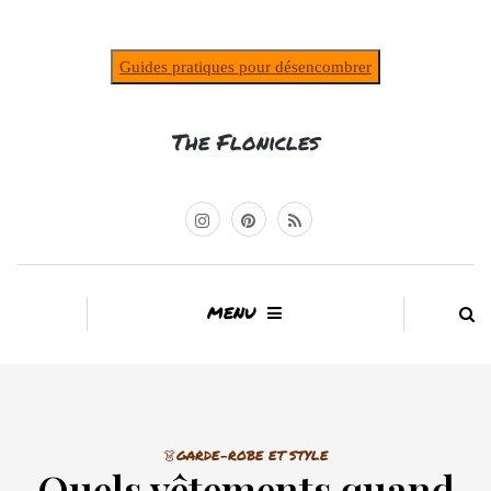
Guides pratiques pour désencombrer
The Flonicles
MENU
👗GARDE-ROBE ET STYLE
Quels vêtements quand