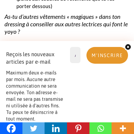
porter dessous)
As-tu d’autres vêtements « magiques » dans ton
dressing à conseiller aux autres lectrices qui font le
yoyo ?
Source des images : Images libres de droit sur Pixabay ; Photo de
Reçois les nouveaux
leggings
Wolven
(wolventhreads.com) ; Photos sélection shopping du
articles par e-mail
catalogue en ligne
Once Again
(www.onceagain.fr)
Maximum deux e-mails
Existe-il une
par mois. Aucune autre
communication ne sera
solution alternative
envoyée. Ton adresse e-
mail ne sera pas transmise
pour avoir une
ni utilisée à d'autres fins.
Tu peux te désinscrire à
tout moment.
garde-robe