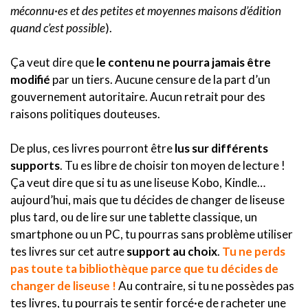
méconnu·es et des petites et moyennes maisons d’édition
quand c’est possible
).
Ça veut dire que
le contenu ne pourra jamais être
modifié
par un tiers. Aucune censure de la part d’un
gouvernement autoritaire. Aucun retrait pour des
raisons politiques douteuses.
De plus, ces livres pourront être
lus sur différents
supports
. Tu es libre de choisir ton moyen de lecture !
Ça veut dire que si tu as une liseuse Kobo, Kindle…
aujourd’hui, mais que tu décides de changer de liseuse
plus tard, ou de lire sur une tablette classique, un
smartphone ou un PC, tu pourras sans problème utiliser
tes livres sur cet autre
support au choix
.
Tu ne perds
pas toute ta bibliothèque parce que tu décides de
changer de liseuse !
Au contraire, si tu ne possèdes pas
tes livres, tu pourrais te sentir forcé·e de racheter une