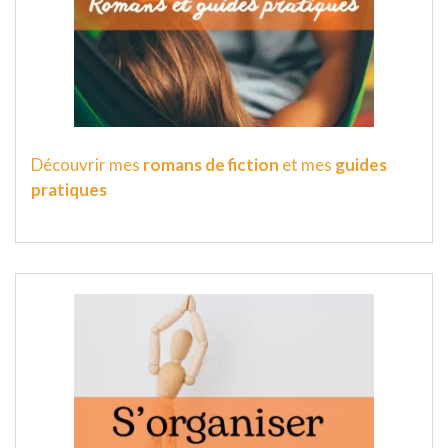
Découvrir mes
romans de fiction
et mes
guides
pratiques