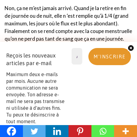
Non, ça ne m’est jamais arrivé. Quand je la retire en fin
de journée ou de nuit, elle n ‘est remplie qu’à 1/4 (grand
maximum, les jours où le flux est le plus abondant).
Finalement on se rend compte avec la coupe menstruelle
qu’on ne perd pas tant de sang que ça en une journée.
Mais si tu fait du sport ? Ça ne
Reçois les nouveaux
articles par e-mail
gêne pas ? Comme par
exemple de la gymnastique,
Maximum deux e-mails
par mois. Aucune autre
où tu doit faire l’équilibre (sur
communication ne sera
les mains), le sang remonte
envoyée. Ton adresse e-
mail ne sera pas transmise
dans tout le vagin ? Cela doit
ni utilisée à d'autres fins.
être désagréable non ?
Tu peux te désinscrire à
tout moment.
Non, j’ai déjà été aux cours de danse classique en la