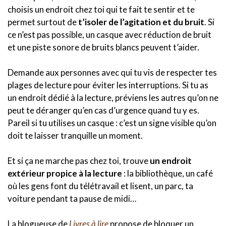
choisis un endroit chez toi qui te fait te sentir et te
permet surtout de
t’isoler de l’agitation et du bruit
. Si
ce n’est pas possible, un casque avec réduction de bruit
et une piste sonore de bruits blancs peuvent t’aider.
Demande aux personnes avec qui tu vis de respecter tes
plages de lecture pour éviter les interruptions. Si tu as
un endroit dédié à la lecture, préviens les autres qu’on ne
peut te déranger qu’en cas d’urgence quand tu y es.
Pareil si tu utilises un casque : c’est un signe visible qu’on
doit te laisser tranquille un moment.
Et si ça ne marche pas chez toi, trouve
un endroit
extérieur propice à la lecture
: la bibliothèque, un café
où les gens font du télétravail et lisent, un parc, ta
voiture pendant ta pause de midi…
La blogueuse de
Livres à
lire
propose de bloquer un