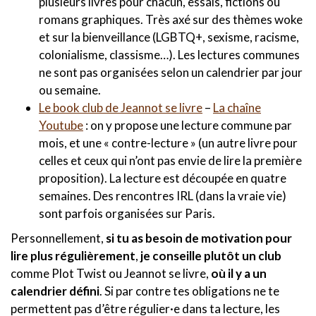
plusieurs livres pour chacun, essais, fictions ou
romans graphiques. Très axé sur des thèmes woke
et sur la bienveillance (LGBTQ+, sexisme, racisme,
colonialisme, classisme…). Les lectures communes
ne sont pas organisées selon un calendrier par jour
ou semaine.
Le book club de Jeannot se livre
–
La chaîne
Youtube
: on y propose une lecture commune par
mois, et une « contre-lecture » (un autre livre pour
celles et ceux qui n’ont pas envie de lire la première
proposition). La lecture est découpée en quatre
semaines. Des rencontres IRL (dans la vraie vie)
sont parfois organisées sur Paris.
Personnellement,
si tu as besoin de motivation pour
lire plus régulièrement
,
je conseille plutôt un club
comme Plot Twist ou Jeannot se livre,
où il y a un
calendrier défini
. Si par contre tes obligations ne te
permettent pas d’être régulier·e dans ta lecture, les