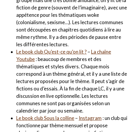
groupe mais une très bonne ambiance, on y lit de la
fiction de genre (souvent de l’imaginaire), avec une
appétence pour les thématiques woke
(colonialisme, sexisme…). Les lectures communes
sont découpées en chapitres quotidiens à lire au
même rythme. Il y a des périodes de pause entre
les différentes lectures.
Le book club Qu’est-ce qu’on lit ?
–
La chaîne
Youtube
: beaucoup de membres et des
thématiques et styles divers. Chaque mois
correspond à un thème général, et il y a une liste de
lectures proposées pour le thème. Il peut s’agir de
fictions ou d’essais. À la fin de chaque LC, il y a une
discussion en live optionnelle. Les lectures
communes ne sont pas organisées selon un
calendrier par jour ou semaine.
Le book club Sous la colline
–
Instagram
: un club qui
fonctionne par thème mensuel et propose